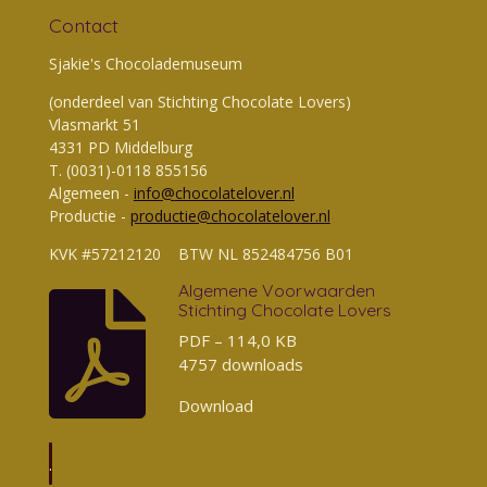
4
Contact
5
0
Sjakie's Chocolademuseum
9
(onderdeel van Stichting Chocolate Lovers)
8
Vlasmarkt 51
0
4331 PD Middelburg
4
T. (0031)-0118 855156
s
Algemeen -
info@chocolatelover.nl
t
Productie -
productie@chocolatelover.nl
e
r
KVK #57212120 BTW NL 852484756 B01
r
Algemene Voorwaarden
e
Stichting Chocolate Lovers
n
PDF – 114,0 KB
4757 downloads
Download
.