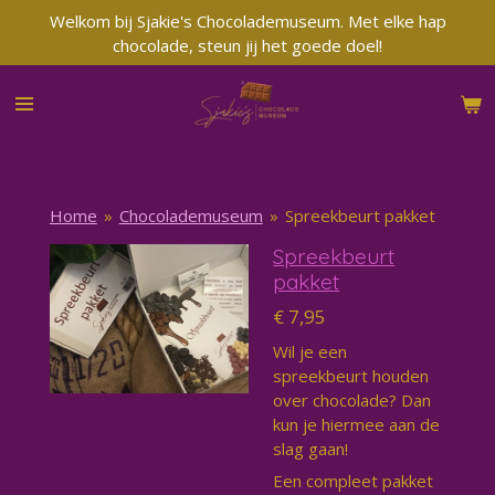
Welkom bij Sjakie's Chocolademuseum. Met elke hap
Ga
chocolade, steun jij het goede doel!
direct
naar
de
hoofdinhoud
Home
»
Chocolademuseum
»
Spreekbeurt pakket
Spreekbeurt
pakket
€ 7,95
Wil je een
spreekbeurt houden
over chocolade? Dan
kun je hiermee aan de
slag gaan!
Een compleet pakket