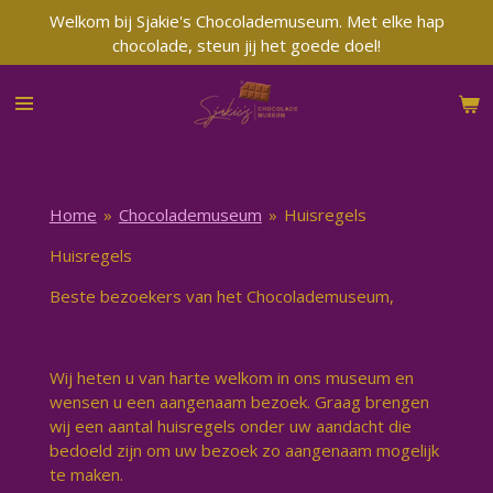
Welkom bij Sjakie's Chocolademuseum. Met elke hap
Ga
chocolade, steun jij het goede doel!
direct
naar
de
hoofdinhoud
Home
»
Chocolademuseum
»
Huisregels
Huisregels
Beste bezoekers van het Chocolademuseum,
Wij heten u van harte welkom in ons museum en
wensen u een aangenaam bezoek. Graag brengen
wij een aantal huisregels onder uw aandacht die
bedoeld zijn om uw bezoek zo aangenaam mogelijk
te maken.