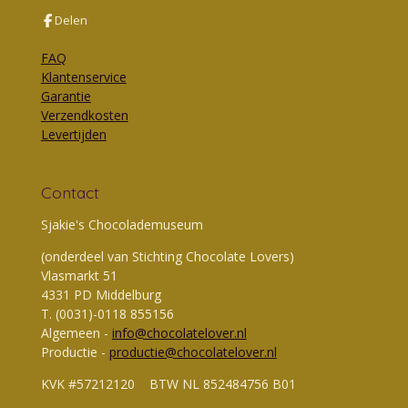
Delen
FAQ
Klantenservice
Garantie
Verzendkosten
Levertijden
Contact
Sjakie's Chocolademuseum
(onderdeel van Stichting Chocolate Lovers)
Vlasmarkt 51
4331 PD Middelburg
T. (0031)-0118 855156
Algemeen -
info@chocolatelover.nl
Productie -
productie@chocolatelover.nl
KVK #57212120 BTW NL 852484756 B01