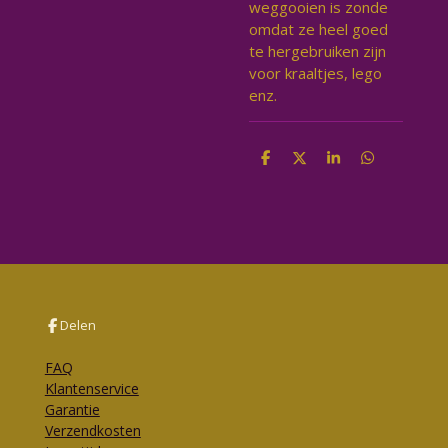
weggooien is zonde
omdat ze heel goed
te hergebruiken zijn
voor kraaltjes, lego
enz.
D
D
S
D
e
e
h
e
l
e
a
l
e
l
r
e
n
e
n
Delen
FAQ
Klantenservice
Garantie
Verzendkosten