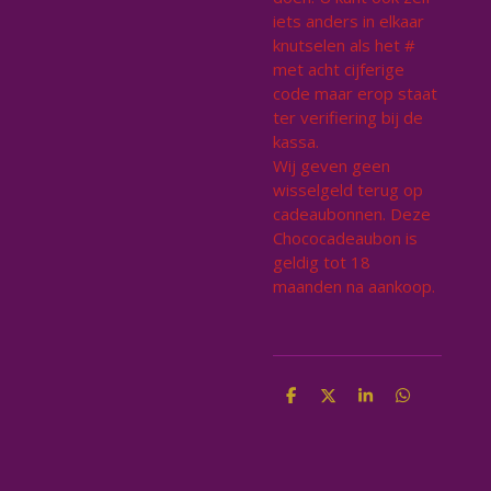
iets anders in elkaar
knutselen als het #
met acht cijferige
code maar erop staat
ter verifiering bij de
kassa.
Wij geven geen
wisselgeld terug op
cadeaubonnen. Deze
Chococadeaubon is
geldig tot 18
maanden na aankoop.
D
D
S
D
e
e
h
e
l
e
a
l
e
l
r
e
n
e
n