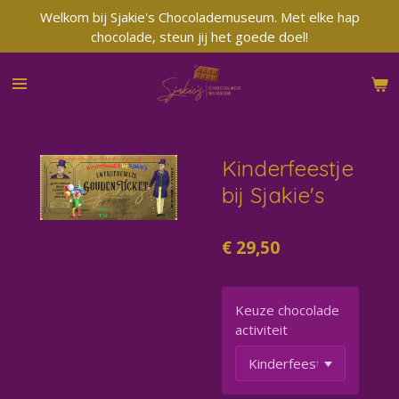
Welkom bij Sjakie's Chocolademuseum. Met elke hap
Ga
chocolade, steun jij het goede doel!
direct
naar
de
hoofdinhoud
Kinderfeestje
bij Sjakie's
€ 29,50
Keuze chocolade
activiteit