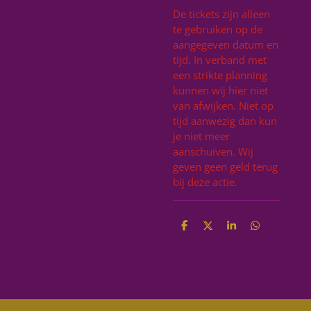
De tickets zijn alleen
te gebruiken op de
aangegeven datum en
tijd. In verband met
een strikte planning
kunnen wij hier niet
van afwijken. Niet op
tijd aanwezig dan kun
je niet meer
aanschuiven. Wij
geven geen geld terug
bij deze actie.
D
D
S
D
e
e
h
e
l
e
a
l
e
l
r
e
n
e
n