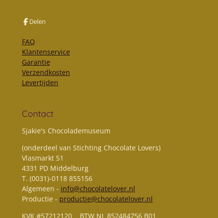
Delen
FAQ
Klantenservice
Garantie
Verzendkosten
Levertijden
Contact
Sjakie's Chocolademuseum
(onderdeel van Stichting Chocolate Lovers)
Vlasmarkt 51
4331 PD Middelburg
T. (0031)-0118 855156
Algemeen -
info@chocolatelover.nl
Productie -
productie@chocolatelover.nl
KVK #57212120 BTW NL 852484756 B01