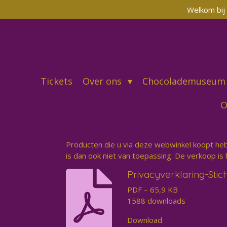
Welkom bij 
Ga
direct
naar
de
hoofdinhoud
Tickets
Over ons
Chocolademuseu
O
Producten die u via deze webwinkel koopt he
is dan ook niet van toepassing. De verkoop is h
Privacyverklaring-Stic
PDF – 65,9 KB
1588 downloads
Download