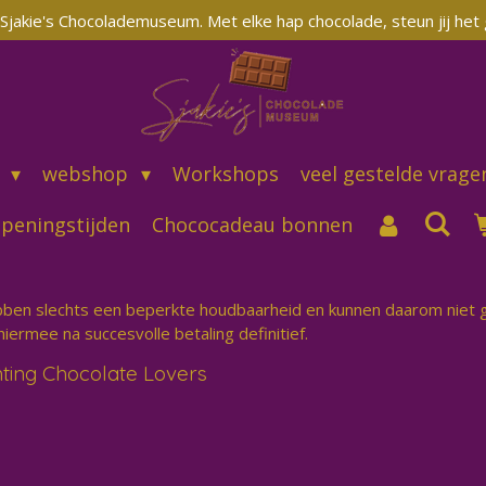
Sjakie's Chocolademuseum. Met elke hap chocolade, steun jij het
m
webshop
Workshops
veel gestelde vrage
peningstijden
Chococadeau bonnen
bben slechts een beperkte houdbaarheid en kunnen daarom niet
iermee na succesvolle betaling definitief.
hting Chocolate Lovers